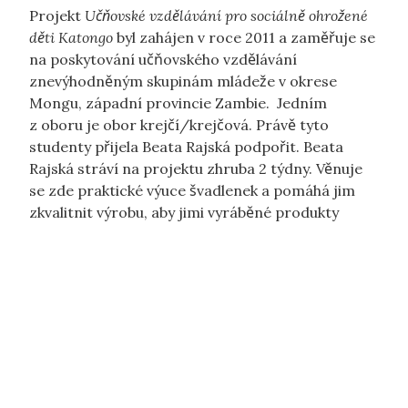
Projekt
Učňovské vzdělávání pro sociálně ohrožené
děti Katongo
byl zahájen v roce 2011 a zaměřuje se
krejčové je tato návštěva obrovskou senzací
na poskytování učňovského vzdělávání
znevýhodněným skupinám mládeže v okrese
Mongu, západní provincie Zambie. Jedním
z oboru je obor krejčí/krejčová. Právě tyto
studenty přijela Beata Rajská podpořit. Beata
Rajská stráví na projektu zhruba 2 týdny. Věnuje
se zde praktické výuce švadlenek a pomáhá jim
zkvalitnit výrobu, aby jimi vyráběné produkty