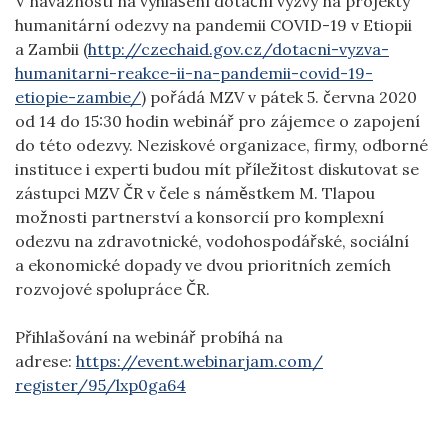
V návaznosti na vyhlášení dotační výzvy na projekty
humanitární odezvy na pandemii COVID-19 v Etiopii
a Zambii (
http://czechaid.gov.cz/dotacni-vyzva-
humanitarni-reakce-ii-na-pandemii-covid-19-
etiopie-zambie/
) pořádá MZV v pátek 5. června 2020
od 14 do 15:30 hodin webinář pro zájemce o zapojení
do této odezvy. Neziskové organizace, firmy, odborné
instituce i experti budou mít příležitost diskutovat se
zástupci MZV ČR v čele s náměstkem M. Tlapou
možnosti partnerství a konsorcií pro komplexní
odezvu na zdravotnické, vodohospodářské, sociální
a ekonomické dopady ve dvou prioritních zemích
rozvojové spolupráce ČR.
Přihlašování na webinář probíhá na
adrese:
https://event.webinarjam.com/
register/95/lxp0ga64