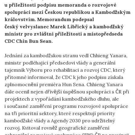
u příležitosti podpisu memoranda o rozvojové
spolupráci mezi Českou republikou a Kambodžským
královstvím. Memorandum podepsal
český
velvyslanec
Marek Libřický a kambodžský
ministr pro zvláštní příležitosti a místopředseda
CDC Chin Bun Sean.
Jednání za kambodžskou stranu vedl Chhieng Yanara,
ministr podléhající předsedovi vlády a generální
tajemník Výboru pro rehabilitaci a rozvoj CDC, který
přítomné informoval, že CDC k jeho podpisu získala
zplnomocnění premiéra Hun Sena. Chhieng Yanara
dále ocenil nejen dřívější úspěšnou spolupráci s ČR při
projektech z vypořádání kambodžského dluhu, ale
i současné zaměření programu rozvojové spolupráce
na tři prioritní sektory, které respektují priority
kambodžské vlády a Agendy 2030 pro udržitelný
rozvoj. Kvitoval rovněž geografické zaměření
zahraniční rozvojové spolupráce (ZRS) ČR na provincii