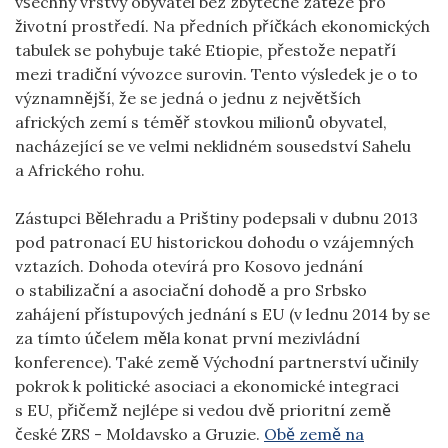
všechny vrstvy obyvatel bez zbytečné zátěže pro
životní prostředí. Na předních příčkách ekonomických
tabulek se pohybuje také Etiopie, přestože nepatří
mezi tradiční vývozce surovin. Tento výsledek je o to
významnější, že se jedná o jednu z největších
afrických zemí s téměř stovkou milionů obyvatel,
nacházející se ve velmi neklidném sousedství Sahelu
a Afrického rohu.
Zástupci Bělehradu a Prištiny podepsali v dubnu 2013
pod patronací EU historickou dohodu o vzájemných
vztazích. Dohoda otevírá pro Kosovo jednání
o stabilizační a asociační dohodě a pro Srbsko
zahájení přístupových jednání s EU (v lednu 2014 by se
za tímto účelem měla konat první mezivládní
konference). Také země Východní partnerství učinily
pokrok k politické asociaci a ekonomické integraci
s EU, přičemž nejlépe si vedou dvě prioritní země
české ZRS - Moldavsko a Gruzie.
Obě země na