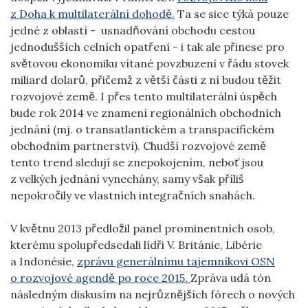
z Doha k multilaterální dohodě.
Ta se sice týká pouze
jedné z oblastí - usnadňování obchodu cestou
jednodušších celních opatření - i tak ale přinese pro
světovou ekonomiku vítané povzbuzení v řádu stovek
miliard dolarů, přičemž z větší části z ní budou těžit
rozvojové země. I přes tento multilaterální úspěch
bude rok 2014 ve znamení regionálních obchodních
jednání (mj. o transatlantickém a transpacifickém
obchodním partnerství). Chudší rozvojové země
tento trend sledují se znepokojením, neboť jsou
z velkých jednání vynechány, samy však příliš
nepokročily ve vlastních integračních snahách.
V květnu 2013 předložil panel prominentních osob,
kterému spolupředsedali lídři V. Británie, Libérie
a Indonésie,
zprávu generálnímu tajemníkovi OSN
o rozvojové agendě po roce 2015.
Zpráva udá tón
následným diskusím na nejrůznějších fórech o nových