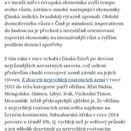
a v menší míře i evropská ekonomika zvýší tempo
svého růstu, zatímco mnohé nastupující ekonomiky
(čínská, indická, brazilská) výrazně zpomalí. Období
dvouciferného růstu v Číně je minulostí, imperativem
do budoucna je přechod z investičně orientované
exportní ekonomiky na intenzivnější růst s vyšším
podílem domácí spotřeby.
S tím ruku v ruce ochabí i čínská žízeň po dovozu
nejrůznějších nerostných surovin, což ovlivní
především chudé rozvojové země závislé na jejich
vývozu.
Z dvaceti nejrychleji rostoucích zemí
v roce
2013 do této kategorie patří většina: Jižní Súdán,
Mongolsko, Guinea, Libye, Irák, Východní Timor,
Mozambik. Ještě překvapivější zjištění je, že většinu
z nejrychleji rostoucích zemí světa najdeme na
černém kontinentu. Subsaharská Afrika v roce 2014
poroste o téměř 6%, tj. rychleji než je světový průměr
a jen několik desetinek za nejrychleji rostoucím