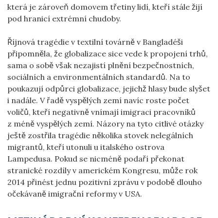
která je zároveň domovem třetiny lidí, kteří stále žijí
pod hranicí extrémní chudoby.
Říjnová tragédie v textilní továrně v Bangladéši
připomněla, že globalizace sice vede k propojení trhů,
sama o sobě však nezajistí plnění bezpečnostních,
sociálních a environmentálních standardů. Na to
poukazují odpůrci globalizace, jejichž hlasy bude slyšet
i nadále. V řadě vyspělých zemí navíc roste počet
voličů, kteří negativně vnímají imigraci pracovníků
z méně vyspělých zemí. Názory na tyto citlivé otázky
ještě zostřila tragédie několika stovek nelegálních
migrantů, kteří utonuli u italského ostrova
Lampedusa. Pokud se nicméně podaří překonat
stranické rozdíly v americkém Kongresu, může rok
2014 přinést jednu pozitivní zprávu v podobě dlouho
očekávaně imigrační reformy v USA.