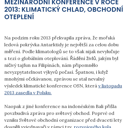
MEZINÁRODNÍ KONFERENCE V ROCE
2013: KLIMATICKÝ CHLAD, OBCHODNÍ
OTEPLENÍ
Na podzim roku 2013 překvapila zpráva, že mořská
ledová pokrývka Antarktidy je největší za celou dobu
měření. Podle klimatologů se to však nijak nevylučuje
s tezí o globálním oteplování. Řádění živlů, jakým byl
ničivý tajfun na Filipínách, nám připomnělo
nevyzpytatelnost výkyvů počasí. Špatnou, i když
mnohými očekávanou, zprávou se stal nevalný
výsledek klimatické konference OSN, která
v listopadu
2013 zasedla v Polsku.
Naopak z jiné konference na indonéském Bali přišla
povzbudivá zpráva pro světový obchod. Poprvé od
vzniku Světové obchodní organizace před dvaceti lety
dospěli vyjednavači v rámci tzv.
rozvojového kola