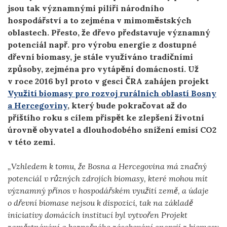
jsou tak významnými pilíři národního
hospodářství a to zejména v mimoměstských
oblastech. Přesto, že dřevo představuje významný
potenciál např. pro výrobu energie z dostupné
dřevní biomasy, je stále využíváno tradičními
způsoby, zejména pro vytápění domácností. Už
v roce 2016 byl proto v gesci ČRA zahájen projekt
Využití biomasy pro rozvoj rurálních oblastí Bosny
a Hercegoviny
, který bude pokračovat až do
příštího roku s cílem přispět ke zlepšení životní
úrovně obyvatel a dlouhodobého snížení emisí CO2
v této zemi.
„Vzhledem k tomu, že Bosna a Hercegovina má značný
potenciál v různých zdrojích biomasy, které mohou mít
významný přínos v hospodářském využití země, a údaje
o dřevní biomase nejsou k dispozici, tak na základě
iniciativy domácích institucí byl vytvořen Projekt
zaměstnávání a bezpečného zásobování energií z biomasy