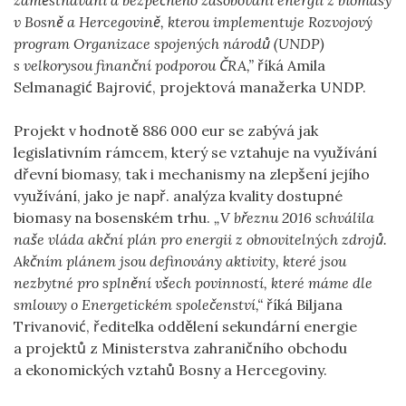
v Bosně a Hercegovině, kterou implementuje Rozvojový
program Organizace spojených národů (UNDP)
s velkorysou finanční podporou ČRA,”
říká Amila
Selmanagić Bajrović, projektová manažerka UNDP.
Projekt v hodnotě 886 000 eur se zabývá jak
legislativním rámcem, který se vztahuje na využívání
dřevní biomasy, tak i mechanismy na zlepšení jejího
využívání, jako je např. analýza kvality dostupné
biomasy na bosenském trhu.
„V březnu 2016 schválila
naše vláda akční plán pro energii z obnovitelných zdrojů.
Akčním plánem jsou definovány aktivity, které jsou
nezbytné pro splnění všech povinností, které máme dle
smlouvy o Energetickém společenství,“
říká Biljana
Trivanović, ředitelka oddělení sekundární energie
a projektů z Ministerstva zahraničního obchodu
a ekonomických vztahů Bosny a Hercegoviny.