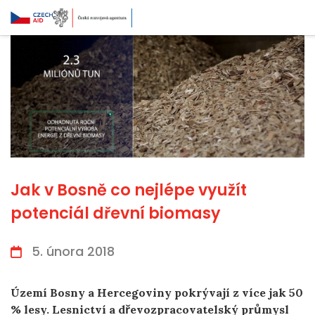
Jak v Bosně co nejlépe využít
potenciál dřevní biomasy
5. února 2018
Území Bosny a Hercegoviny pokrývají z více jak 50
% lesy. Lesnictví a dřevozpracovatelský průmysl