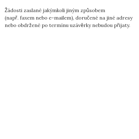
Žádosti zaslané jakýmkoli jiným způsobem
(např. faxem nebo e-mailem), doručené na jiné adresy
nebo obdržené po termínu uzávěrky nebudou přijaty.
ČESKÁ ROZVOJOVÁ AGENTURA | NERUDOVA 3, 118
00 PRAHA 1 | TEL.: +420 251 108 130 | E-MAIL:
EPODATELNA@CZECHAID.GOV.CZ
|
MAPA STRÁNEK