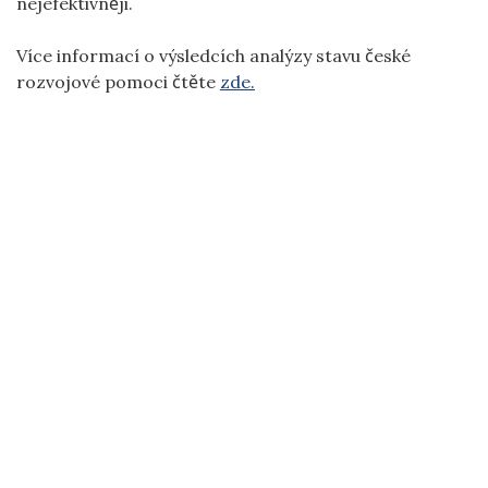
nejefektivněji.
Více informací o výsledcích analýzy stavu české
rozvojové pomoci čtěte
zde.
ČESKÁ ROZVOJOVÁ AGENTURA | NERUDOVA 3, 118