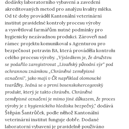
dodávky laboratorního vybavení a zavedení
akreditovaných metod pro analýzu kvality mléka.
Od té doby prováděl Kantonální veterinární
institut pravidelné kontroly procesu výroby
a vysvětloval farmářům nutné podmínky pro
hygienicky nezávadnou produkci. Zároveň nad
rámec projektu komunikoval s Agenturou pro
bezpečnost potravin BA, která prováděla kontrolu
celého procesu výroby.
„Výsledkem je, že družstvu
se podařilo zaregistrovat „Livaňský původní sýr“ pod
ochrannou známkou „Chráněné zeměpisné
označení“, jako mají v ČR například olomoucké
tvarůžky. Jedná se o první bosenskohercegovský
produkt, který je takto chráněn. Chráněné
zeměpisné označení je mimo jiné důkazem, že proces
výroby je z hygienického hlediska bezpečný,“
dodává
Štěpán Šantrůček, podle něhož Kantonální
veterinární institut funguje dobře. Dodané
laboratorní vybavení je pravidelně používáno