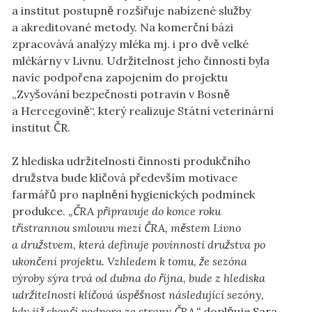
a institut postupně rozšiřuje nabízené služby
a akreditované metody. Na komerční bázi
zpracovává analýzy mléka mj. i pro dvě velké
mlékárny v Livnu. Udržitelnost jeho činnosti byla
navíc podpořena zapojením do projektu
„Zvyšování bezpečnosti potravin v Bosně
a Hercegovině“, který realizuje Státní veterinární
institut ČR.
Z hlediska udržitelnosti činnosti produkčního
družstva bude klíčová především motivace
farmářů pro naplnění hygienických podmínek
produkce.
„ČRA připravuje do konce roku
třístrannou smlouvu mezi ČRA, městem Livno
a družstvem, která definuje povinnosti družstva po
ukončení projektu. Vzhledem k tomu, že sezóna
výroby sýra trvá od dubna do října, bude z hlediska
udržitelnosti klíčová úspěšnost následující sezóny,
kdy již skončí podpora ze strany ČRA,“
doplňuje Sara