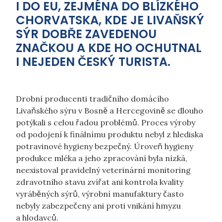
I DO EU, ZEJMÉNA DO BLÍZKÉHO
CHORVATSKA, KDE JE LIVAŇSKÝ
SÝR DOBŘE ZAVEDENOU
ZNAČKOU A KDE HO OCHUTNAL
I NEJEDEN ČESKÝ TURISTA.
Drobní producenti tradičního domácího
Livaňského sýru v Bosně a Hercegovině se dlouho
potýkali s celou řadou problémů. Proces výroby
od podojení k finálnímu produktu nebyl z hlediska
potravinové hygieny bezpečný. Úroveň hygieny
produkce mléka a jeho zpracování byla nízká,
neexistoval pravidelný veterinární monitoring
zdravotního stavu zvířat ani kontrola kvality
vyráběných sýrů, výrobní manufaktury často
nebyly zabezpečeny ani proti vnikání hmyzu
a hlodavců.