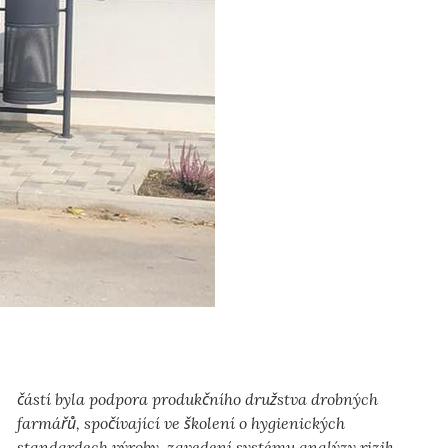
částí byla podpora produkčního družstva drobných
farmářů, spočívající ve školení o hygienických
standardech výroby, zavedení systému analýzy rizik