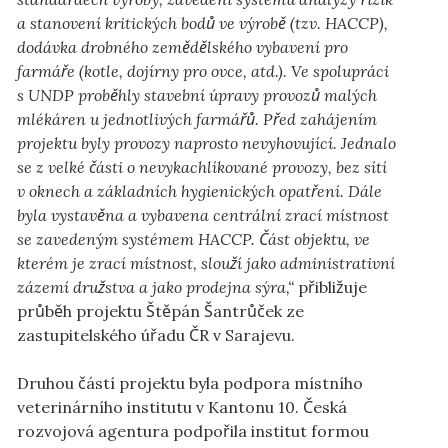
a stanovení kritických bodů ve výrobě (tzv. HACCP),
dodávka drobného zemědělského vybavení pro
farmáře (kotle, dojírny pro ovce, atd.). Ve spolupráci
s UNDP proběhly stavební úpravy provozů malých
mlékáren u jednotlivých farmářů. Před zahájením
projektu byly provozy naprosto nevyhovující. Jednalo
se z velké části o nevykachlíkované provozy, bez sítí
v oknech a základních hygienických opatření. Dále
byla vystavěna a vybavena centrální zrací místnost
se zavedeným systémem HACCP. Část objektu, ve
kterém je zrací místnost, slouží jako administrativní
zázemí družstva a jako prodejna sýra,“
přibližuje
průběh projektu Štěpán Šantrůček ze
zastupitelského úřadu ČR v Sarajevu.
Druhou částí projektu byla podpora místního
veterinárního institutu v Kantonu 10. Česká
rozvojová agentura podpořila institut formou