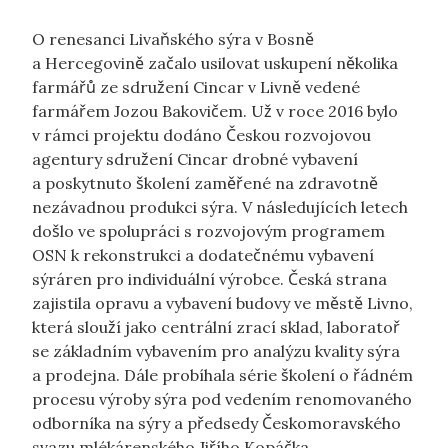
O renesanci Livaňského sýra v Bosně
a Hercegovině začalo usilovat uskupení několika
farmářů ze sdružení Cincar v Livně vedené
farmářem Jozou Bakovičem. Už v roce 2016 bylo
v rámci projektu dodáno Českou rozvojovou
agentury sdružení Cincar drobné vybavení
a poskytnuto školení zaměřené na zdravotně
nezávadnou produkci sýra. V následujících letech
došlo ve spolupráci s rozvojovým programem
OSN k rekonstrukci a dodatečnému vybavení
sýráren pro individuální výrobce. Česká strana
zajistila opravu a vybavení budovy ve městě Livno,
která slouží jako centrální zrací sklad, laboratoř
se základním vybavením pro analýzu kvality sýra
a prodejna. Dále probíhala série školení o řádném
procesu výroby sýra pod vedením renomovaného
odborníka na sýry a předsedy Českomoravského
svazu mlékárenského Jiřího Kopáčka.