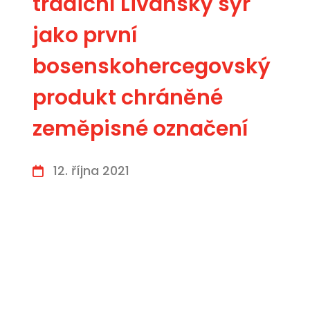
tradiční Livaňský sýr
jako první
bosenskohercegovský
produkt chráněné
zeměpisné označení
12. října 2021