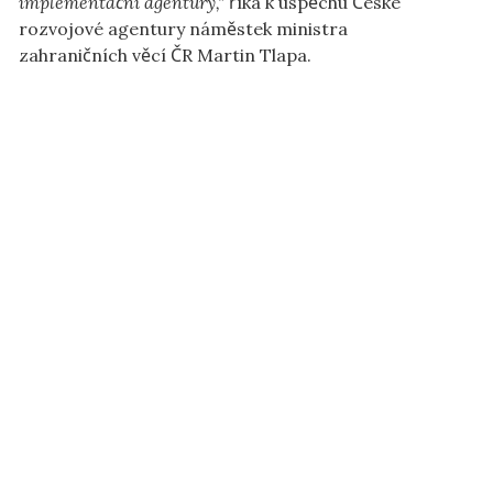
implementační agentury,"
říká k úspěchu České
rozvojové agentury náměstek ministra
zahraničních věcí ČR Martin Tlapa.