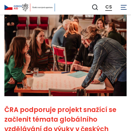
CS
Zobrazit
vyhledávání
ČRA podporuje projekt snažící se
začlenit témata globálního
vzdělávání do výuky v českých