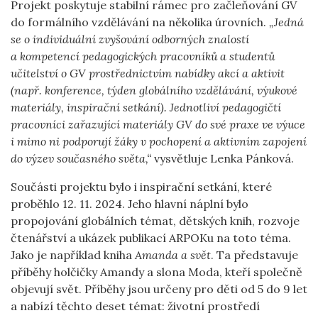
Projekt poskytuje stabilní rámec pro začleňování GV
do formálního vzdělávání na několika úrovních.
„Jedná
se o individuální zvyšování odborných znalostí
a kompetencí pedagogických pracovníků a studentů
učitelství o GV prostřednictvím nabídky akcí a aktivit
(např. konference, týden globálního vzdělávání, výukové
materiály, inspirační setkání). Jednotliví pedagogičtí
pracovníci zařazující materiály GV do své praxe ve výuce
i mimo ni podporují žáky v pochopení a aktivním zapojení
do výzev současného světa,“
vysvětluje Lenka Pánková.
Součásti projektu bylo i inspirační setkání, které
proběhlo 12. 11. 2024. Jeho hlavní náplní bylo
propojování globálních témat, dětských knih, rozvoje
čtenářství a ukázek publikací ARPOKu na toto téma.
Jako je například kniha
Amanda a svět
. Ta představuje
příběhy holčičky Amandy a slona Moda, kteří společně
objevují svět. Příběhy jsou určeny pro děti od 5 do 9 let
a nabízí těchto deset témat: životní prostředí