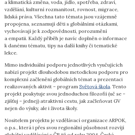
a klimatická změna, voda, jídlo, spotřeba, zdraví,
vzdělání, kulturní rozmanitost, rovnost, migrace,
lidská práva. Všechna tato témata jsou vzájemně
propojena, seznamují děti s globálními otázkami,
vychovávají je k zodpovědnosti, porozumění
a empatii. Každý příběh je navíc doplněn o informace
k danému tématu, tipy na další knihy či tematické
lekce.
Mimo individuální podporu jednotlivých vyučujících
nabízí projekt dlouhodobou metodickou podporu pro
komplexní začlenění globálních témat a prezentaci
realizovaných aktivit – program
Světová škola
. Tento
projekt poskytuje svou jednoduchou filozofií (uč se –
zjišťuj – jednej) atraktivní cestu, jak začleňovat GV
nejen do výuky, ale i života školy.
Nositelem projektu je vzdělávací organizace ARPOK,
o.p.s., která i přes svou regionální působnost rozvíjí
globální vzdělávání v ČR již od roku 2004. Česká