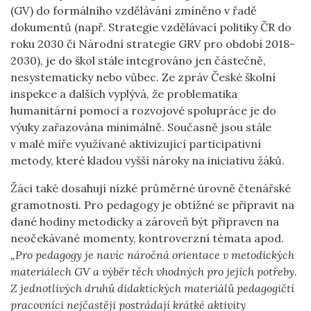
(GV) do formálního vzdělávání zmíněno v řadě
dokumentů (např. Strategie vzdělávací politiky ČR do
roku 2030 či Národní strategie GRV pro období 2018-
2030), je do škol stále integrováno jen částečně,
nesystematicky nebo vůbec. Ze zpráv České školní
inspekce a dalších vyplývá, že problematika
humanitární pomoci a rozvojové spolupráce je do
výuky zařazována minimálně. Současně jsou stále
v malé míře využívané aktivizující participativní
metody, které kladou vyšší nároky na iniciativu žáků
.
Žáci také dosahují nízké průměrné úrovně čtenářské
gramotnosti. Pro pedagogy je obtížné se připravit na
dané hodiny metodicky a zároveň být připraven na
neočekávané momenty, kontroverzní témata apod.
„
Pro pedagogy je navíc náročná orientace v metodických
materiálech GV a výběr těch vhodných pro jejich potřeby.
Z jednotlivých druhů didaktických materiálů pedagogičtí
pracovníci nejčastěji postrádají krátké aktivity