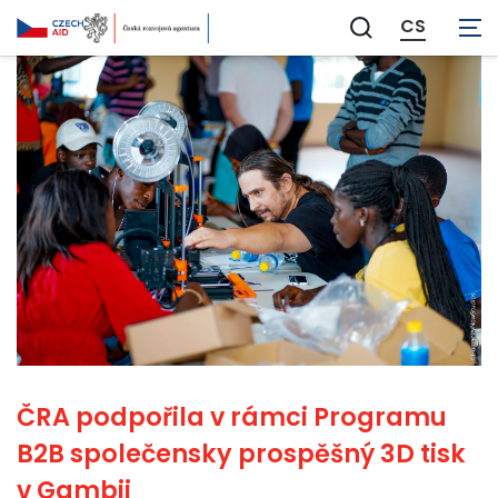
CS
Zobrazit
vyhledávání
ČRA podpořila v rámci Programu
B2B společensky prospěšný 3D tisk
v Gambii