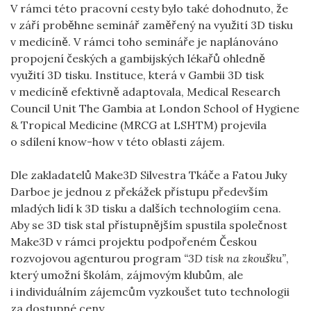
V rámci této pracovní cesty bylo také dohodnuto, že
v září proběhne seminář zaměřený na využití 3D tisku
v medicíně. V rámci toho semináře je naplánováno
propojení českých a gambijských lékařů ohledně
využití 3D tisku. Instituce, která v Gambii 3D tisk
v medicíně efektivně adaptovala, Medical Research
Council Unit The Gambia at London School of Hygiene
& Tropical Medicine (MRCG at LSHTM) projevila
o sdílení know-how v této oblasti zájem.
Dle zakladatelů Make3D Silvestra Tkáče a Fatou Juky
Darboe je jednou z překážek přístupu především
mladých lidí k 3D tisku a dalších technologiím cena.
Aby se 3D tisk stal přístupnějším spustila společnost
Make3D v rámci projektu podpořeném Českou
rozvojovou agenturou program
“3D tisk na zkoušku”
,
který umožní školám, zájmovým klubům, ale
i individuálním zájemcům vyzkoušet tuto technologii
za dostupné ceny.