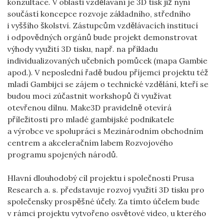
konzultace. V oblasti vzdělávání je 3D tisk již nyní
součástí koncepce rozvoje základního, středního
i vyššího školství. Zástupcům vzdělávacích institucí
i odpovědných orgánů bude projekt demonstrovat
výhody využití 3D tisku, např. na příkladu
individualizovaných učebních pomůcek (mapa Gambie
apod.). V neposlední řadě budou příjemci projektu též
mladí Gambijci se zájem o technické vzdělání, kteří se
budou moci zúčastnit workshopů či využívat
otevřenou dílnu. Make3D pravidelně otevírá
příležitosti pro mladé gambijské podnikatele
a výrobce ve spolupráci s Mezinárodním obchodním
centrem a akceleračním labem Rozvojového
programu spojených národů.
Hlavní dlouhodobý cíl projektu i společnosti Prusa
Research a. s. představuje rozvoj využití 3D tisku pro
společensky prospěšné účely. Za tímto účelem bude
v rámci projektu vytvořeno osvětové video, u kterého