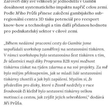
Zároveň díky své velikosti je jednodušší v Gambii
dosáhnout systematického impaktu napříč celou zemí.
Podle Jiřího Průši přinese založení gambijského sub-
regionální centra 3D tisku potenciál pro reexport
know-how a technologií a tím další přidanou hodnotu
pro podnikatelský sektor v cílové zemi.
„Během nedávné pracovní cesty do Gambie jsme
uspořádali workshop zaměřený na sestavování tiskáren.
V rámci workshopu bylo sestavováno šest tiskáren s tím,
že účastníci mají díky Programu B2B nyní možnost
tiskárnu získat na týden zdarma a na své projekty. Za mě
bylo milým překvapením, jak se mladí lidé sestavování
tiskárny zhostili a jak byli zapálení. Myslím si, že
především pro dívky, které v životě nedržely v ruce
šroubovák či kleště bylo sestavení tiskárny velkou
motivací a cestou, jak zvýšit jejich sebevědomí,“
dodává
Jiří Průša.