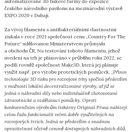
automatizované 3D tiskové farmy do expozice
českého národního pavilonu na mezinárodní výstavě
EXPO 2020 v Dubaji.
Za vývoj filamentu s antibakteriálními vlastnostmi
získala v roce 2021 společnost cenu „Country For The
Future“ udělovanou Ministerstvem průmyslu
a obchodu ČR. Na testování tohoto filamentu, jehož
uvedení na trh je plánováno v průběhu roku 2022, se
podílí rovněž společnost Make3D, která jej plánuje
využít např. pro výrobu protetických pomůcek. „
Přínos
technologie 3D tisku pro rozvojové trhy spočívá především
v možnosti lokální decentralizované výroby, ať již se
jedná o náhradní díly nebo individuálně zhotovované
zdravotnické a vzdělávací pomůcky. Oproti
konkurenčním výrobcům tiskárny Original Prusa nabízejí
celou řadu funkcionalit velmi dobře využitelných na
rozvojových trzích. Jedná se především o snadnou
opravitelnost včetně cenově dostupných náhradních dílů,