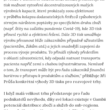
tisk možnost vytvoření decentralizovaných malých
výrobních kapacit, které prokázaly svou efektivnost
v průběhu kolapsu dodavatelských řetězců způsobených
strmým nárůstem poptávky po specifickém druhu zboží
(např. štíty na začátku pandemie Covid-19), kde 3D tisk
přinesl rychlé a efektivní řešení. Dále 3D tisk umožňuje
výrobu přesunout blíže zákazníkům případně uživatelům
(pacientům, žákům atd.) a jejich snadnější zapojení do
procesu vývoje produktu. To přináší výhody především
v oblasti zdravotnictví, kdy odpadá nutnost transportu
pacienta napříč zemí s chabou infrastrukturou. Nemluvě
o tom, že transport může být pro řadu zákazníků finanční
bariérou v přístupu k produktům a službám,“
přibližuje Jiří
Průša konkrétní výhody 3D tisku pro rozvojové trhy.
I když malá velikost trhu představuje pro řadu
podnikatelů nevýhodu, díky své lokaci existuje v Gambii
potenciál distribuce zboží a služeb do sub-regionu.