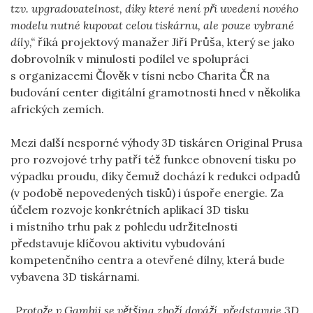
tzv. upgradovatelnost, díky které není při uvedení nového
modelu nutné kupovat celou tiskárnu, ale pouze vybrané
díly,“
říká projektový manažer Jiří Průša, který se jako
dobrovolník v minulosti podílel ve spolupráci
s organizacemi Člověk v tísni nebo Charita ČR na
budování center digitální gramotnosti hned v několika
afrických zemích.
Mezi další nesporné výhody 3D tiskáren Original Prusa
pro rozvojové trhy patří též funkce obnovení tisku po
výpadku proudu, díky čemuž dochází k redukci odpadů
(v podobě nepovedených tisků) i úspoře energie. Za
účelem rozvoje konkrétních aplikací 3D tisku
i místního trhu pak z pohledu udržitelnosti
představuje klíčovou aktivitu vybudování
kompetenčního centra a otevřené dílny, která bude
vybavena 3D tiskárnami.
„Protože v Gambii se většina zboží dováží, představuje 3D