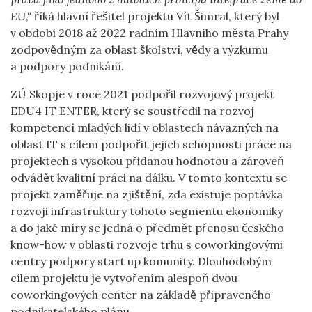
EU,“
říká hlavní řešitel projektu Vít Šimral, který byl
v období 2018 až 2022 radním Hlavního města Prahy
zodpovědným za oblast školství, vědy a výzkumu
a podpory podnikání.
ZÚ Skopje v roce 2021 podpořil rozvojový projekt
EDU4 IT ENTER, který se soustředil na rozvoj
kompetencí mladých lidí v oblastech návazných na
oblast IT s cílem podpořit jejich schopnosti práce na
projektech s vysokou přidanou hodnotou a zároveň
odvádět kvalitní práci na dálku. V tomto kontextu se
projekt zaměřuje na zjištění, zda existuje poptávka
rozvoji infrastruktury tohoto segmentu ekonomiky
a do jaké míry se jedná o předmět přenosu českého
know-how v oblasti rozvoje trhu s coworkingovými
centry podpory start up komunity. Dlouhodobým
cílem projektu je vytvořením alespoň dvou
coworkingových center na základě připraveného
podnikatelského plánu.