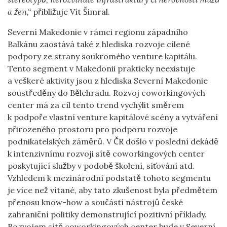
a žen,“
přibližuje Vít Šimral.
Severní Makedonie v rámci regionu západního
Balkánu zaostává také z hlediska rozvoje cílené
podpory ze strany soukromého venture kapitálu.
Tento segment v Makedonii prakticky neexistuje
a veškeré aktivity jsou z hlediska Severní Makedonie
soustředěny do Bělehradu. Rozvoj coworkingových
center má za cíl tento trend vychýlit směrem
k podpoře vlastní venture kapitálové scény a vytváření
přirozeného prostoru pro podporu rozvoje
podnikatelských záměrů. V ČR došlo v poslední dekádě
k intenzivnímu rozvoji sítě coworkingových center
poskytující služby v podobě školení, síťování atd.
Vzhledem k mezinárodní podstatě tohoto segmentu
je více než vítané, aby tato zkušenost byla předmětem
přenosu know-how a součástí nástrojů české
zahraniční politiky demonstrující pozitivní příklady.
Rozvojem sítě coworkingových center bude v Severní