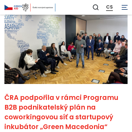
CS
Zobrazit
vyhledávání
ČRA podpořila v rámci Programu
B2B podnikatelský plán na
coworkingovou síť a startupový
inkubátor „Green Macedonia“