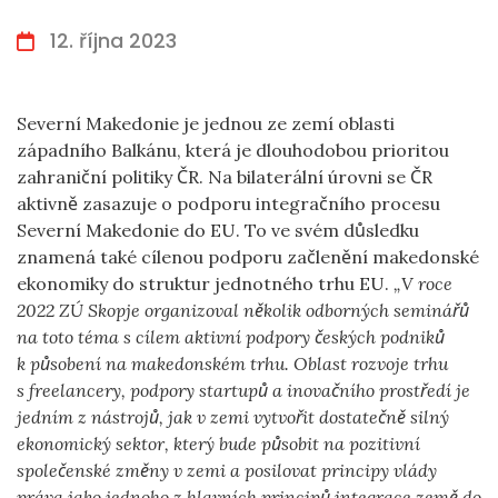
12. října 2023
Severní Makedonie je jednou ze zemí oblasti
západního Balkánu, která je dlouhodobou prioritou
zahraniční politiky ČR. Na bilaterální úrovni se ČR
aktivně zasazuje o podporu integračního procesu
Severní Makedonie do EU. To ve svém důsledku
znamená také cílenou podporu začlenění makedonské
ekonomiky do struktur jednotného trhu EU.
„V roce
2022 ZÚ Skopje organizoval několik odborných seminářů
na toto téma s cílem aktivní podpory českých podniků
k působení na makedonském trhu. Oblast rozvoje trhu
s freelancery, podpory startupů a inovačního prostředí je
jedním z nástrojů, jak v zemi vytvořit dostatečně silný
ekonomický sektor, který bude působit na pozitivní
společenské změny v zemi a posilovat principy vlády
práva jako jednoho z hlavních principů integrace země do