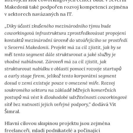
Makedonii také podpořen rozvoj kompetencí zejména
v sektorech navázaných na IT.
„Díky účasti zkušeného mezinárodního týmu bude
coworkingová infrastruktura zprostředkovávat propojení
kontaktů mezinárodní úrovně do utvářejícího se prostředí
v Severní Makedonii. Projekt má za cíl zjistit, jak by se
měl tento segment dále strukturovat a jaké služby je
vhodné nabídnout. Zároveň má za cíl zjistit, jak
strukturovat nabídku v oblasti pomoci rozvoje startupů
a early stage firem, jelikož tento korporátní segment
dosud v zemi existuje pouze v omezené míře. Rozvoj
soukromého sektoru na základě běžných komerčních
postupů má vést k dlouhodobé udržitelnosti coworkingové
sítě bez nutnosti jejich veřejné podpory,“
dodává Vít
Šimral.
Hlavní cílovou skupinou projektu jsou zejména
freelanceři, mladí podnikatelé a počínající