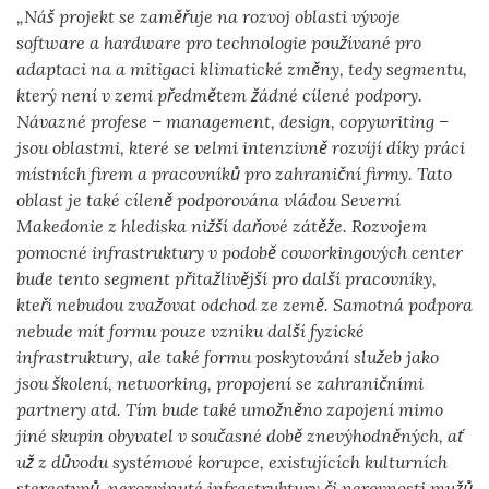
„Náš projekt se zaměřuje na rozvoj oblasti vývoje
software a hardware pro technologie používané pro
adaptaci na a mitigaci klimatické změny, tedy segmentu,
který není v zemi předmětem žádné cílené podpory.
Návazné profese – management, design, copywriting –
jsou oblastmi, které se velmi intenzivně rozvíjí díky práci
místních firem a pracovníků pro zahraniční firmy. Tato
oblast je také cíleně podporována vládou Severní
Makedonie z hlediska nižší daňové zátěže. Rozvojem
pomocné infrastruktury v podobě coworkingových center
bude tento segment přitažlivější pro další pracovníky,
kteří nebudou zvažovat odchod ze země. Samotná podpora
nebude mít formu pouze vzniku další fyzické
infrastruktury, ale také formu poskytování služeb jako
jsou školení, networking, propojení se zahraničními
partnery atd. Tím bude také umožněno zapojení mimo
jiné skupin obyvatel v současné době znevýhodněných, ať
už z důvodu systémové korupce, existujících kulturních
stereotypů, nerozvinuté infrastruktury či nerovnosti mužů