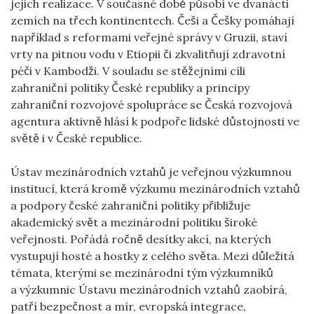
jejich realizace. V současné době působí ve dvanácti
zemích na třech kontinentech. Češi a Češky pomáhají
například s reformami veřejné správy v Gruzii, staví
vrty na pitnou vodu v Etiopii či zkvalitňují zdravotní
péči v Kambodži. V souladu se stěžejními cíli
zahraniční politiky České republiky a principy
zahraniční rozvojové spolupráce se Česká rozvojová
agentura aktivně hlásí k podpoře lidské důstojnosti ve
světě i v České republice.
Ústav mezinárodních vztahů je veřejnou výzkumnou
institucí, která kromě výzkumu mezinárodních vztahů
a podpory české zahraniční politiky přibližuje
akademický svět a mezinárodní politiku široké
veřejnosti. Pořádá ročně desítky akcí, na kterých
vystupují hosté a hostky z celého světa. Mezi důležitá
témata, kterými se mezinárodní tým výzkumníků
a výzkumnic Ústavu mezinárodních vztahů zaobírá,
patří bezpečnost a mír, evropská integrace,