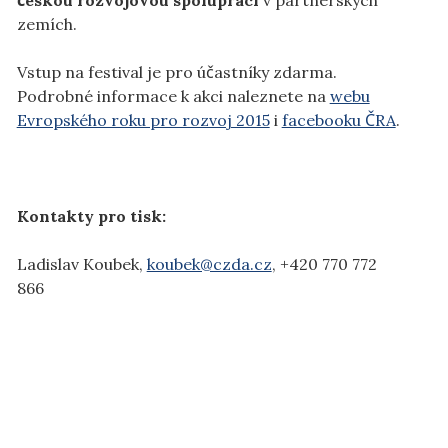
českou rozvojovou spolupráci
v partnerských
zemích.
Vstup na festival je pro účastníky zdarma.
Podrobné informace k akci naleznete na
webu
Evropského roku pro rozvoj 2015
i
facebooku ČRA
.
Kontakty pro tisk:
Ladislav Koubek,
koubek@czda.cz
, +420 770 772
866