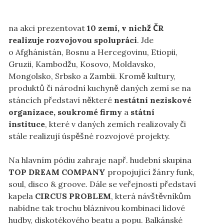
na akci prezentovat
10 zemí, v nichž ČR
realizuje rozvojovou spolupráci
. Jde
o Afghánistán, Bosnu a Hercegovinu, Etiopii,
Gruzii, Kambodžu, Kosovo, Moldavsko,
Mongolsko, Srbsko a Zambii. Kromě kultury,
produktů či národní kuchyně daných zemí se na
stáncích představí některé
nestátní neziskové
organizace, soukromé firmy
a
státní
instituce
, které v daných zemích realizovaly či
stále realizují úspěšné rozvojové projekty.
Na hlavním pódiu zahraje např. hudební skupina
TOP DREAM COMPANY
propojující žánry funk,
soul, disco & groove. Dále se veřejnosti představí
kapela
CIRCUS PROBLEM
, která návštěvníkům
nabídne tak trochu bláznivou kombinaci lidové
hudby, diskotékového beatu a popu. Balkánské