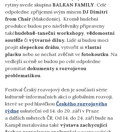
rytmy uvede skupina
BALKAN FAMILY
. Celé
odpoledne zpříjemní svým mixem
DJ Dimitri
from Chair
(Makedonie). Kromě hudební
produkce budou pro návštěvníky připraveny
také
hudebně-taneční workshopy
,
vědomostní
soutěže
či
výtvarné dílny.
Lidé si budou moci
projít
slepeckou dráhu
, vytvořit si
vlastní
placku
nebo se nechat zvěčnit ve
fotokoutku
. Na
vedlejší scéně se budou po celé odpoledne
promítat
dokumenty s rozvojovou
problematikou
.
Festival Český rozvojový den je součástí série
kulturně-informačních akcí o globálním rozvoji,
které se pod hlavičkou
Českého rozvojového
týdne
uskuteční od 14. do 20. září v Praze
a dalších městech ČR. Od 14. do 24. září bude na
Kampě instalována také
výstava zachycující