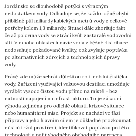
Jordánsko se dlouhodobě potýká s výrazným
nedostatkem vody. Odhaduje se, že každoročně chybí
přibližně půl miliardy kubických metrů vody z celkové
potřeby kolem 1,3 miliardy. Situaci dále zhoršuje fakt,
že až polovina vody se ztrácí kvůli zastaralé vodovodní
síti. V mnoha oblastech navíc voda z běžné distribuce
nedosahuje požadované kvality, což zvyšuje poptávku
po alternativních zdrojích a technologiích úpravy
vody.
Právě zde může sehrát důležitou roli mobilní čistička
vody. Zařízení využívající vakuovou destilaci umožňuje
vyrábět vysoce čistou vodu přímo na místě – bez
nutnosti napojení na infrastrukturu. To je zásadní
výhoda zejména pro odlehlé oblasti, krizové situace
nebo humanitární mise. Projekt se nachází ve fázi
přípravy a jeho hlavním cílem je důkladně prozkoumat
místní tržní prostředí, identifikovat poptávku po této
technologii a najít vhodného obchodního partnera.