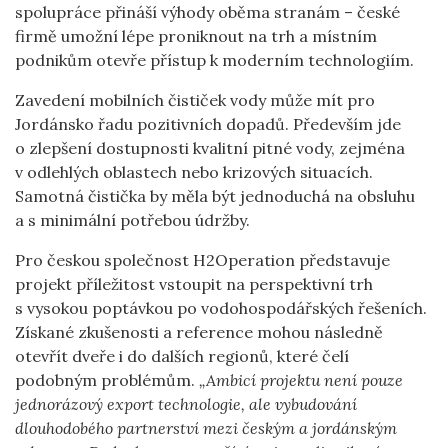
spolupráce přináší výhody oběma stranám – české
firmě umožní lépe proniknout na trh a místním
podnikům otevře přístup k moderním technologiím.
Zavedení mobilních čističek vody může mít pro
Jordánsko řadu pozitivních dopadů. Především jde
o zlepšení dostupnosti kvalitní pitné vody, zejména
v odlehlých oblastech nebo krizových situacích.
Samotná čistička by měla být jednoduchá na obsluhu
a s minimální potřebou údržby.
Pro českou společnost H2Operation představuje
projekt příležitost vstoupit na perspektivní trh
s vysokou poptávkou po vodohospodářských řešeních.
Získané zkušenosti a reference mohou následně
otevřít dveře i do dalších regionů, které čelí
podobným problémům.
„Ambicí projektu není pouze
jednorázový export technologie, ale vybudování
dlouhodobého partnerství mezi českým a jordánským