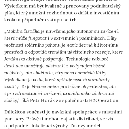
Výsledkem má být kvalitně zpracovaný podnikatelský
plán, který umožní rozhodnout o dalším investičním
kroku a případném vstupu na trh.
„Mobilní čistička je navržena jako autonomní zařízení,
které může fungovat i v extrémních podmínkách. Díky
možnosti solárního pohonu je navíc šetrná k životnímu
prostředí a odpovídá trendům udržitelného rozvoje, které
Jordánsko aktivně podporuje. Technologie vakuové
destilace umožňuje odstranit z vody nejen běžné
nečistoty, ale i bakterie, viry nebo chemické látky.
Výsledkem je voda, která splňuje vysoké standardy
kvality. To je klíčové nejen pro běžné obyvatelstvo, ale
i pro zdravotnická zařízení, armádu nebo záchranné
složky,“
říká Petr Horák ze společnosti H2Operation.
Důležitou součástí je navázání spolupráce s místními
partnery. Právě ti mohou zajistit distribuci, servis
a případně i lokalizaci výroby. Takový model