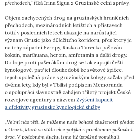
přechodech,“
říká Irina Sigua z Gruzínské celní správy.
Objem zachycených drog na gruzínských hraničních
přechodech, mezinárodních letištích a přístavech
totiž v posledních letech ukazuje na narůstající
význam Gruzie jako důležitého koridoru, přes který je
na trhy západní Evropy, Ruska a Turecka pašován
kokain, marihuana, heroin, amfetamin a další drogy.
Do boje proti pašerákům drog se tak zapojili čeští
kynologové, patřící dlouhodobě ke světové špičce.
Jejich společná práce s gruzínskými kolegy začala před
dvěma lety, kdy byl v Tbilisi podpisem Memoranda
o spolupráci slavnostně zahájen tříletý projekt České
rozvojové agentury s názvem
Zvýšení kapacit
a efektivity gruzínské kynologické služby
„Velmi nás těší, že
můžeme naše bohaté zkušenosti předat
v Gruzii, která se stále více potýká s problémem pašování
drog. V podobném duchu jsme již úspěšně pomáhali