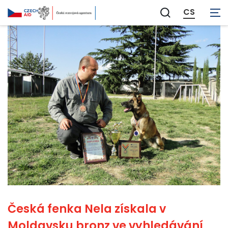
CS
Zobrazit
vyhledávání
Česká fenka Nela získala v
Moldavsku bronz ve vyhledávání